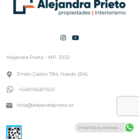
Alejandra Prieto - MP. 3032
Emilio Castro 784, Haedo (BA)
+5491165871512
hola@alejandraprieto.ar
¡Hola! Estoy en línea ...