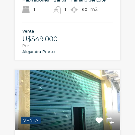
Habitaciones
Baños
Tamaño del Lote
m2
1
60
1
Venta
U$S49.000
Por
Alejandra Prieto
VENTA