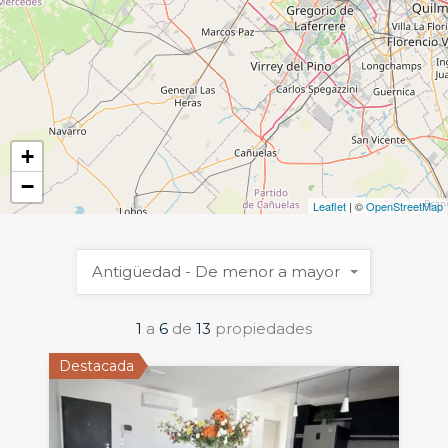
+
−
Leaflet
| ©
OpenStreetMap
Antigüedad - De menor a mayor
1
a
6
de
13
propiedades
Destacada