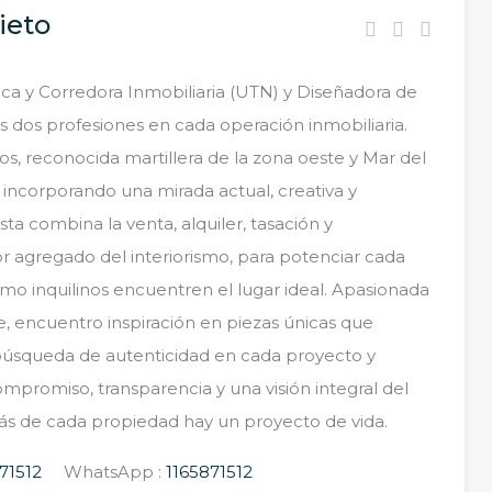
ieto
blica y Corredora Inmobiliaria (UTN) y Diseñadora de
 dos profesiones en cada operación inmobiliaria.
os, reconocida martillera de la zona oeste y Mar del
 incorporando una mirada actual, creativa y
ta combina la venta, alquiler, tasación y
r agregado del interiorismo, para potenciar cada
omo inquilinos encuentren el lugar ideal. Apasionada
e, encuentro inspiración en piezas únicas que
 búsqueda de autenticidad en cada proyecto y
romiso, transparencia y una visión integral del
ás de cada propiedad hay un proyecto de vida.
71512
WhatsApp :
1165871512