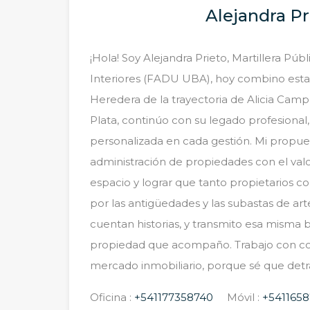
Alejandra Pr
¡Hola! Soy Alejandra Prieto, Martillera Pú
Interiores (FADU UBA), hoy combino estas
Heredera de la trayectoria de Alicia Camp
Plata, continúo con su legado profesional,
personalizada en cada gestión. Mi propues
administración de propiedades con el valo
espacio y lograr que tanto propietarios c
por las antigüedades y las subastas de art
cuentan historias, y transmito esa misma
propiedad que acompaño. Trabajo con comp
mercado inmobiliario, porque sé que detr
Oficina :
+541177358740
Móvil :
+5411658