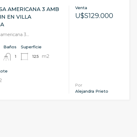
Venta
SA AMERICANA 3 AMB
U$S129.000
IN EN VILLA
GA
 americana 3…
Baños
Superficie
m2
125
1
Lote
2
Por
Alejandra Prieto