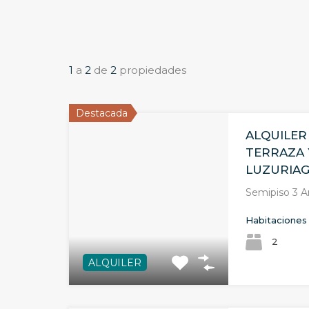
1
a
2
de
2
propiedades
Destacada
ALQUILER
TERRAZA 
LUZURIA
Semipiso 3 
Habitaciones
2
ALQUILER