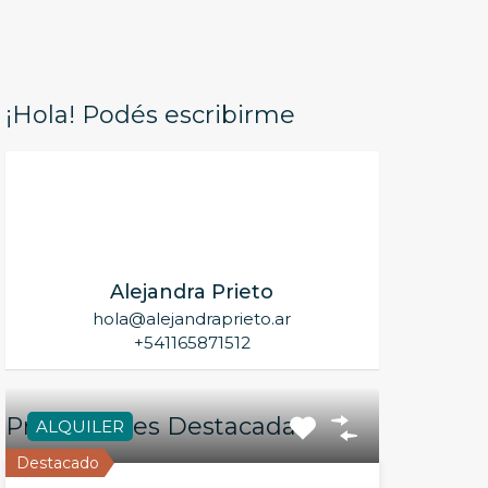
¡Hola! Podés escribirme
Alejandra Prieto
hola@alejandraprieto.ar
+541165871512
Propiedades Destacadas
ALQUILER
Destacado