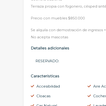
Terraza propia con fogonero, césped sint
Precio con muebles $850.000
Se alquila con demostración de ingresos +
No acepta mascotas
Detalles adicionales
RESERVADO:
Características
Accesibilidad
Aire A
Cloacas
Cocher
Gas Natural
Lavade