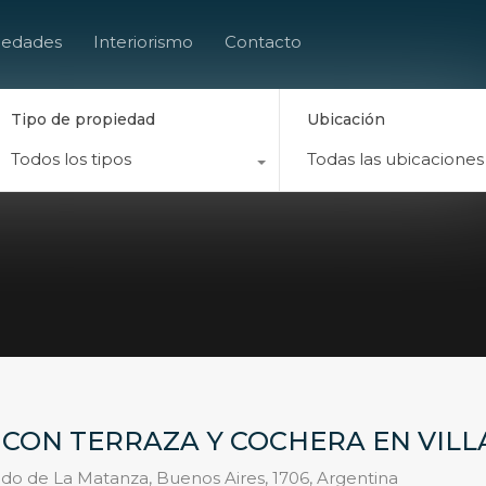
Buscador
iedades
Interiorismo
Contacto
Tipo de propiedad
Ubicación
Todos los tipos
Todas las ubicaciones
 CON TERRAZA Y COCHERA EN VILL
tido de La Matanza, Buenos Aires, 1706, Argentina