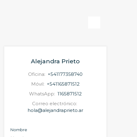
Next
Alejandra Prieto
Oficina:
+541177358740
Móvil:
+541165871512
WhatsApp:
1165871512
Correo electrónico:
hola@alejandraprieto.ar
Nombre