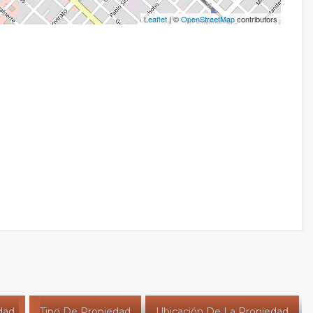
Leaflet
| ©
OpenStreetMap
contributors
dad
Tipo De Propiedad
Ubicación De La Propiedad