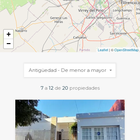
+
−
Leaflet
| ©
OpenStreetMap
Antigüedad - De menor a mayor
7
a
12
de
20
propiedades