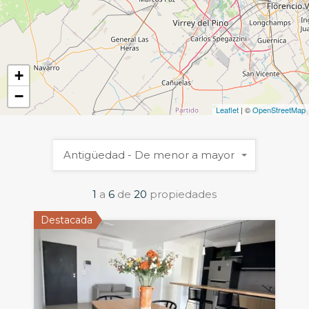
+
−
Leaflet
| ©
OpenStreetMap
Antigüedad - De menor a mayor
1
a
6
de
20
propiedades
Destacada