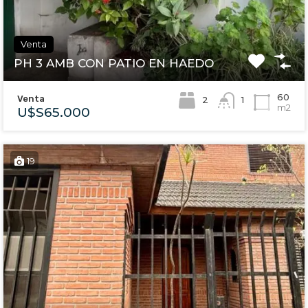
Venta
PH 3 AMB CON PATIO EN HAEDO
60
Venta
2
1
m2
U$S65.000
19