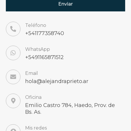
Teléfono
+541177358740
WhatsApp
+5491165871512
Email
hola@alejandraprieto.ar
Oficina
Emilio Castro 784, Haedo, Prov. de
Bs. As.
Mis redes