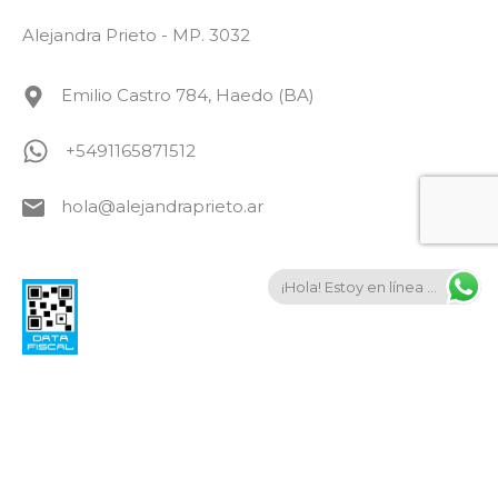
Alejandra Prieto - MP. 3032
Emilio Castro 784, Haedo (BA)
+5491165871512
hola@alejandraprieto.ar
¡Hola! Estoy en línea ...
© 2026. Todos los derechos reservados.
Diseñada por
Big Empanada